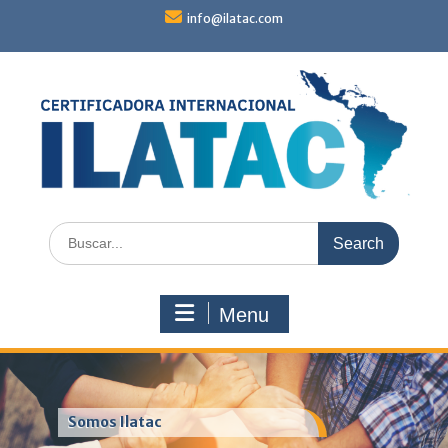
Skip
info@ilatac.com
to
content
Search
for:
Menu
Somos Ilatac