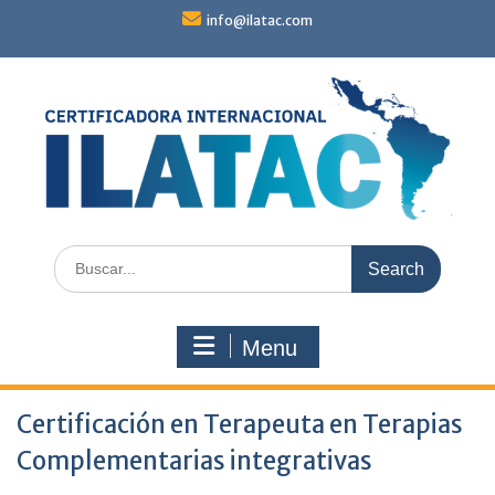
Skip
info@ilatac.com
to
content
Search
for:
Menu
Certificación en Terapeuta en Terapias
Complementarias integrativas