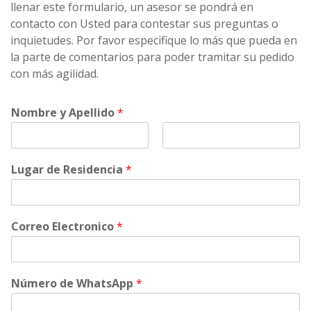
llenar este formulario, un asesor se pondrá en
contacto con Usted para contestar sus preguntas o
inquietudes. Por favor especifique lo más que pueda en
la parte de comentarios para poder tramitar su pedido
con más agilidad.
Nombre y Apellido
*
F
L
i
a
Lugar de Residencia
*
r
s
s
t
t
Correo Electronico
*
Número de WhatsApp
*